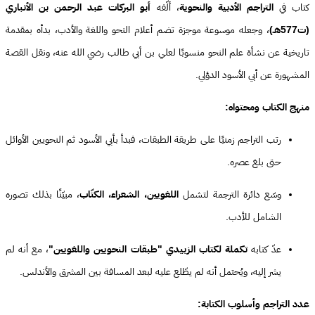
كتاب في
التراجم الأدبية والنحوية
، ألّفه
أبو البركات عبد الرحمن بن الأنباري
(ت577هـ)
، وجعله موسوعة موجزة تضم أعلام النحو واللغة والأدب، بدأه بمقدمة
تاريخية عن نشأة علم النحو منسوبًا لعلي بن أبي طالب رضي الله عنه، ونقل القصة
المشهورة عن أبي الأسود الدؤلي.
منهج الكتاب ومحتواه:
رتب التراجم زمنيًا على طريقة الطبقات، فبدأ بأبي الأسود ثم النحويين الأوائل
حتى بلغ عصره.
وسّع دائرة الترجمة لتشمل
اللغويين، الشعراء، الكتّاب
، مبيّنًا بذلك تصوره
الشامل للأدب.
عدّ كتابه
تكملة لكتاب الزبيدي "طبقات النحويين واللغويين"
، مع أنه لم
يشر إليه، ويُحتمل أنه لم يطّلع عليه لبعد المسافة بين المشرق والأندلس.
عدد التراجم وأسلوب الكتابة: