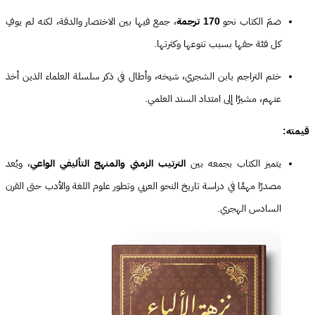
ضمّ الكتاب نحو
170 ترجمة
، جمع فيها بين الاختصار والدقة، لكنه لم يوفِ
كل فئة حقها بسبب تنوعها وكثرتها.
ختم التراجم بابن الشجري، شيخه، وأطال في ذكر سلسلة العلماء الذين أخذ
عنهم، مشيرًا إلى امتداد السند العلمي.
قيمته:
يتميز الكتاب بجمعه بين
الترتيب الزمني والمنهج التأليفي الواعي
، ويُعد
مصدرًا مهمًا في دراسة تاريخ النحو العربي وتطور علوم اللغة والأدب حتى القرن
السادس الهجري.