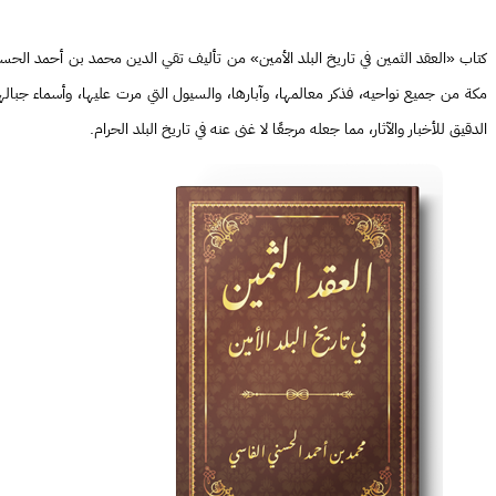
مكة من جميع نواحيه، فذكر معالمها، وآبارها، والسيول التي مرت عليها، وأسماء جباله
الدقيق للأخبار والآثار، مما جعله مرجعًا لا غنى عنه في تاريخ البلد الحرام.