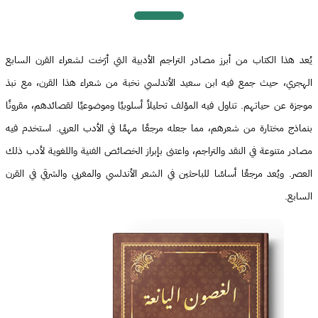
يُعد هذا الكتاب من أبرز مصادر التراجم الأدبية التي أرّخت لشعراء القرن السابع
الهجري، حيث جمع فيه ابن سعيد الأندلسي نخبة من شعراء هذا القرن، مع نبذ
موجزة عن حياتهم. تناول فيه المؤلف تحليلاً أسلوبيًا وموضوعيًا لقصائدهم، مقرونًا
بنماذج مختارة من شعرهم، مما جعله مرجعًا مهمًا في الأدب العربي. استخدم فيه
مصادر متنوعة في النقد والتراجم، واعتنى بإبراز الخصائص الفنية واللغوية لأدب ذلك
العصر. ويُعد مرجعًا أساسًا للباحثين في الشعر الأندلسي والمغربي والشرقي في القرن
السابع.