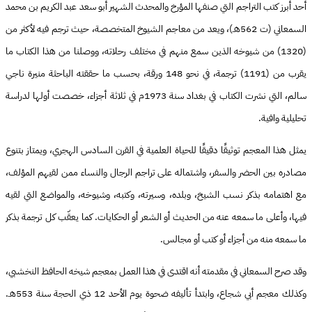
أحد أبرز كتب التراجم التي صنفها المؤرخ والمحدث الشهير أبو سعد عبد الكريم بن محمد
السمعاني (ت 562هـ)، ويعد من معاجم الشيوخ المتخصصة، حيث ترجم فيه لأكثر من
(1320) من شيوخه الذين سمع منهم في مختلف رحلاته، ووصلنا من هذا الكتاب ما
يقرب من (1191) ترجمة، في نحو 148 ورقة، بحسب ما حققته الباحثة منيرة ناجي
سالم، التي نشرت الكتاب في بغداد سنة 1973م في ثلاثة أجزاء، خصصت أولها لدراسة
تحليلية وافية.
يمثل هذا المعجم توثيقًا دقيقًا للحياة العلمية في القرن السادس الهجري، ويمتاز بتنوع
مصادره بين الحضر والسفر، واشتماله على تراجم الرجال والنساء ممن لقيهم المؤلف،
مع اهتمامه بذكر نسب الشيخ، وبلده، وسيرته، وكتبه، وشيوخه، والمواضع التي لقيه
فيها، وأعلى ما سمعه عنه من الحديث أو الشعر أو الحكايات. كما يعقّب كل ترجمة بذكر
ما سمعه منه من أجزاء أو كتب أو مجالس.
وقد صرح السمعاني في مقدمته أنه اقتدى في هذا العمل بمعجم شيخه الحافظ النخشبي،
وكذلك معجم أبي شجاع، وابتدأ تأليفه ضحوة يوم الأحد 12 ذي الحجة سنة 553هـ.