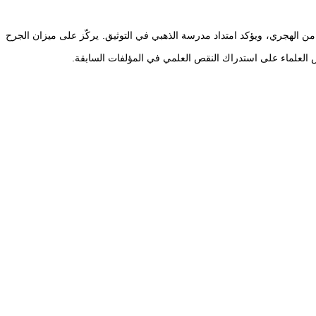
ثامن الهجري، ويؤكد امتداد مدرسة الذهبي في التوثيق. يركّز على ميزان الجرح
ص العلماء على استدراك النقص العلمي في المؤلفات السابقة.