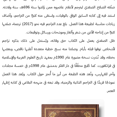
صنّفه الصلاح الصفدي ليترجم لأعلام عاصروه ممن وُلدوا سنة 696هـ، سنة ولادته.
استند فيه إلى كتابه السابق الوافي بالوفيات، واستقى منه كثيرًا من التراجم، وأضاف
زيادات مناسبة لطبيعة هذا العمل. بلغ عدد التراجم فيه نحو (2017) ترجمة، ضمّنها
كثيرًا من إنتاجه الأدبي من شعر وألغاز وموشحات ورسائل وتوقيعات.
ظل الصفدي يعمل على الكتاب حتى وفاته، ويُستدل على ذلك بذكره تراجم
لأشخاص توفوا قبله بأيام. وصلتنا منه نسخ خطية متعددة أغلبها ناقص، وبعضها
بخطه، وقد نُشرت نسخة مصورة عام 1990م بمعهد تاريخ العلوم العربية والإسلامية
في فرانكفورت. كما طُبع محقّقًا في دار الفكر بدمشق عام 1998م في خمسة مجلدات
وآخر للفهارس، وتُعد هذه الطبعة من أبرز ما أُنجز حول الكتاب. ويُعد هذا العمل
نموذجًا فريدًا في التراجم الذاتية والزمنية، وقد تبعه في منهجه البقاعي في كتابه إظهار
العصر.