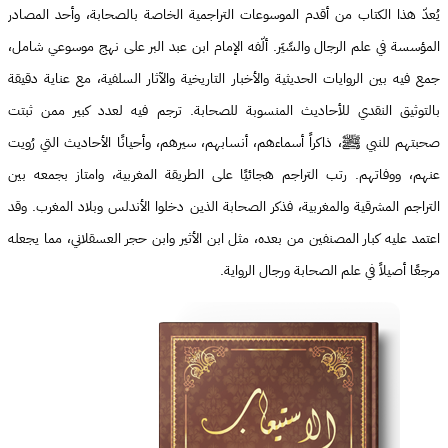
يُعدّ هذا الكتاب من أقدم الموسوعات التراجمية الخاصة بالصحابة، وأحد المصادر
المؤسسة في علم الرجال والسِّيَر. ألّفه الإمام ابن عبد البر على نهج موسوعي شامل،
جمع فيه بين الروايات الحديثية والأخبار التاريخية والآثار السلفية، مع عناية دقيقة
بالتوثيق النقدي للأحاديث المنسوبة للصحابة. ترجم فيه لعدد كبير ممن ثبتت
صحبتهم للنبي ﷺ، ذاكراً أسماءهم، أنسابهم، سيرهم، وأحيانًا الأحاديث التي رُويت
عنهم، ووفاتهم. رتب التراجم هجائيًا على الطريقة المغربية، وامتاز بجمعه بين
التراجم المشرقية والمغربية، فذكر الصحابة الذين دخلوا الأندلس وبلاد المغرب. وقد
اعتمد عليه كبار المصنفين من بعده، مثل ابن الأثير وابن حجر العسقلاني، مما يجعله
مرجعًا أصيلاً في علم الصحابة ورجال الرواية.