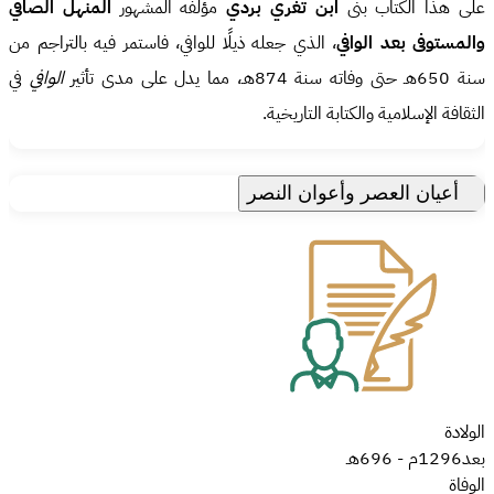
على هذا الكتاب بنى
ابن تغري بردي
مؤلفه المشهور
المنهل الصافي
والمستوفى بعد الوافي
، الذي جعله ذيلًا للوافي، فاستمر فيه بالتراجم من
سنة 650هـ حتى وفاته سنة 874هـ، مما يدل على مدى تأثير
الوافي
في
الثقافة الإسلامية والكتابة التاريخية.
أعيان العصر وأعوان النصر
الولادة
بعد
1296م
-
696هـ
الوفاة