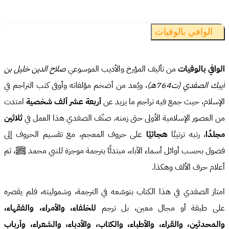
الوافي بالوفيات
الوافي بالوفيات
من تأليف المؤرخ والأديب الموسوعي
صلاح الدين خليل بن
أيبك الصفدي (ت764هـ)
، ويُعد من أضخم مؤلفاته وأوفى كتب التراجم في
الإسلام، حيث جمع فيه تراجم ما يزيد عن
أربعة عشر ألف شخصية
امتدت
من العصور الإسلامية الأولى حتى زمنه. صنّف الصفدي هذا العمل في
ثلاثين
مجلدًا
، رتبه ترتيبًا
هجائيًا
على حروف المعجم، مع تقسيم الحروف إلى
فصول بحسب أوائل أسماء الآباء، مبتدئًا بترجمة موجزة للنبي محمد ﷺ، ثم
أعلام حرف الألف وهكذا.
امتاز الصفدي في هذا الكتاب بتوسّعه في الترجمة، وشموليته، فلم يقصره
على طبقة أو مجال معين، بل ترجم
للخلفاء، والأمراء، والفقهاء،
والمحدثين، والقراء، والأطباء، والكتاب، والأدباء، والشعراء، وأرباب