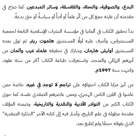
البدع، والصوفية، والنحاة، والفلاسفة، وسائر المبدعين
. كما صرّح في
مقدمته أن غايته جمع كل من أثّر علماً أو أدباً أو سياسةً أو حتى بدعةً.
بدأ تحقيق الكتاب في ألمانيا في مؤسسة النشرات الإسلامية التابعة لجمعية
المستشرقين، وأشرف عليه أولًا المستشرق
هلموت ريتر
، ثم تولى بعده
المستشرق
أولرش هارمان
، وشارك في تحقيقه
علماء عرب وألمان
من
أبرزهم الزركلي والمنجد. واستغرقت طباعة الكتاب أكثر من ستة عقود،
وانتهت سنة
1997م
.
من أبرز مزايا الكتاب احتواؤه على
تراجم لا توجد في غيره
، خاصة ممن
عاشوا في القرن الثامن الهجري، وممن عاصرهم الصفدي نفسه. كما حوى
الكتاب الكثير من
النوادر الأدبية والنقدية والتاريخية
، وضمنه المؤلف
مقدمة مطولة في علم التاريخ، وأشار فيه إلى كتابه الآخر "التذكرة الصفدية"
الذي يفوقه حجمًا ولم يُطبع بعد.